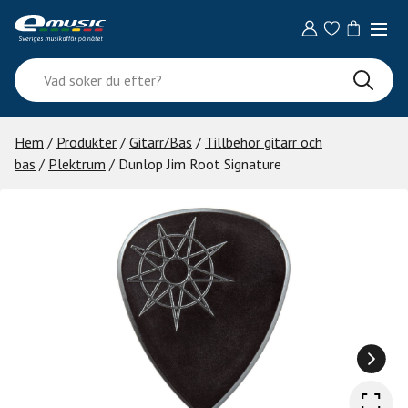
Skip
to
content
Vad
söker
du
efter?
Hem
/
Produkter
/
Gitarr/Bas
/
Tillbehör gitarr och
bas
/
Plektrum
/ Dunlop Jim Root Signature