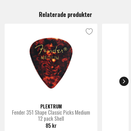
Du måste vara inloggad för att lämna en recension.
Tjocklek
Heavy 0.8 till 1.59mm
Relaterade produkter
Paketering
Signaturplektrum
Märke
Dunlop
PLEKTRUM
Fender 351 Shape Classic Picks Medium
12 pack Shell
85 kr