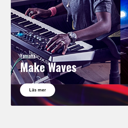
Yamaha
Make Waves
Läs mer