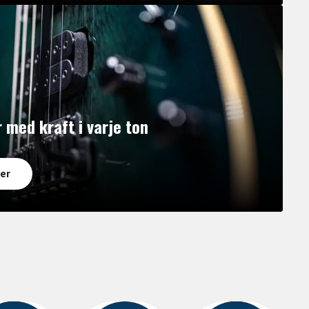
r med kraft i varje ton
er