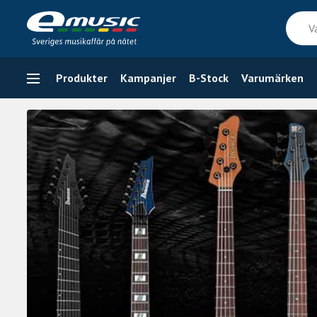
Skip
Vad
to
söker
content
du
efter
Produkter
Kampanjer
B-Stock
Varumärken