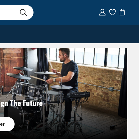
gn The Future
er