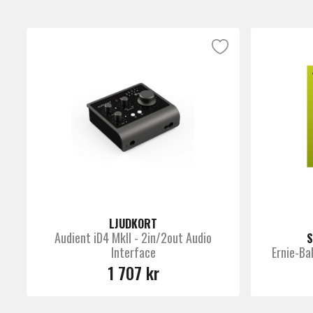
LJUDKORT
Audient iD4 MkII - 2in/2out Audio
S
Interface
Ernie-Ba
1 707 kr