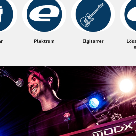
ar
Plektrum
Elgitarrer
Lös
e