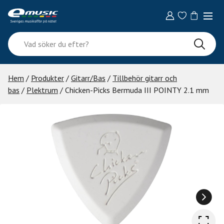
Skip
to
content
Vad
söker
du
efter?
Hem
/
Produkter
/
Gitarr/Bas
/
Tillbehör gitarr och
bas
/
Plektrum
/ Chicken-Picks Bermuda III POINTY 2.1 mm