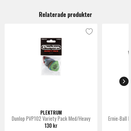
Du måste vara inloggad för att lämna en recension.
Tjocklek
Extra Heavy 1.6mm till 3.0mm
Relaterade produkter
Paketering
Singelpack
Märke
Chicken-Picks
PLEKTRUM
Dunlop PVP102 Variety Pack Med/Heavy
Ernie-Ball
130 kr