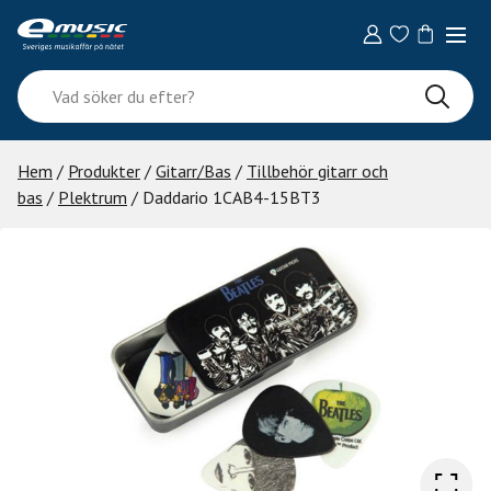
Skip
to
content
Vad
söker
du
efter?
Hem
/
Produkter
/
Gitarr/Bas
/
Tillbehör gitarr och
bas
/
Plektrum
/ Daddario 1CAB4-15BT3