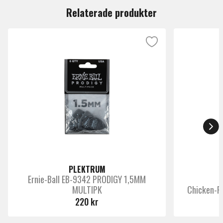
Relaterade produkter
• 15 st plektrum med ikoniska Beatles bilder.
• Levereras i en ask av metall.
• Premium Celluloid.
• Medium gauge.
• Natural feel, fat tone.
PLEKTRUM
Ernie-Ball EB-9342 PRODIGY 1,5MM
MULTIPK
Chicken-Pi
220 kr