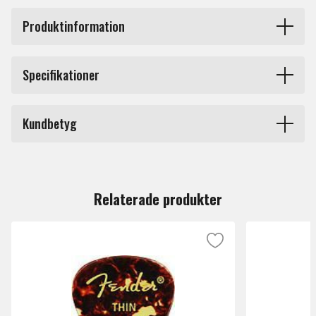
Produktinformation
Plektrum Fender 351 Shell - Medium
Specifikationer
Produkttyp
Plektrum
Kundbetyg
Tjocklek
Medium 0.5 till 0.79mm
Du måste vara inloggad för att lämna en recension.
Märke
Fender
Relaterade produkter