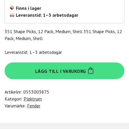
Finns i lager
Leveranstid: 1–3 arbetsdagar
351 Shape Picks, 12 Pack, Medium, Shell 351 Shape Picks, 12
Pack, Medium, Shell
Leveranstid: 1–3 arbetsdagar
Fender
LÄGG TILL I VARUKORG
351
Shape
Classic
Artikelnr:
0553003875
Picks
Kategori:
Plektrum
Medium
Varumärke:
Fender
12
pack
Shell
mängd