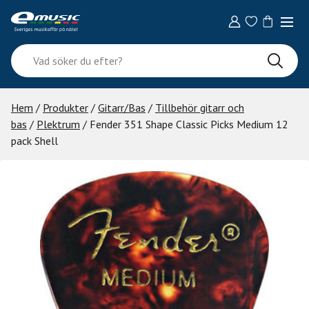
Skip
to
content
Vad
söker
du
efter?
Hem
/
Produkter
/
Gitarr/Bas
/
Tillbehör gitarr och
bas
/
Plektrum
/ Fender 351 Shape Classic Picks Medium 12
pack Shell