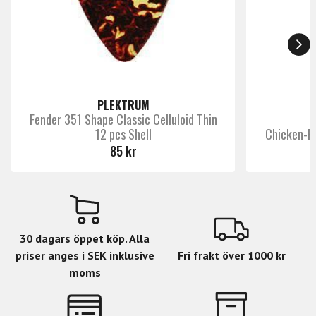
PLEKTRUM
Fender 351 Shape Classic Celluloid Thin
12 pcs Shell
Chicken-Pi
85 kr
30 dagars öppet köp. Alla
priser anges i SEK inklusive
Fri frakt över 1000 kr
moms