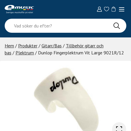
Skip
to
content
Vad
söker
du
efter?
Hem
/
Produkter
/
Gitarr/Bas
/
Tillbehör gitarr och
bas
/
Plektrum
/ Dunlop Fingerplektrum Vit Large 9021R/12