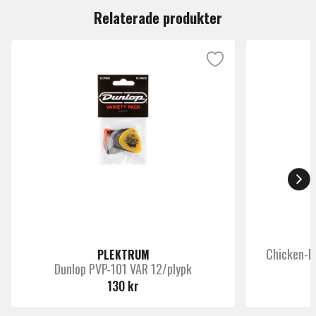
Relaterade produkter
Paketering
Singelpack
Märke
Dunlop
Chicken-P
PLEKTRUM
Dunlop PVP-101 VAR 12/plypk
130 kr