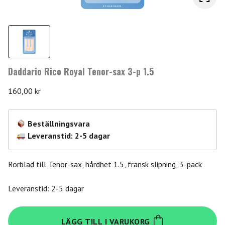
Daddario Rico Royal Tenor-sax 3-p 1.5
160,00
kr
Beställningsvara
Leveranstid: 2-5 dagar
Rörblad till Tenor-sax, hårdhet 1.5, fransk slipning, 3-pack
Leveranstid: 2-5 dagar
Daddario
LÄGG TILL I VARUKORG
Rico