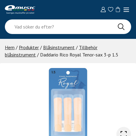
Skip
to
content
Vad
söker
du
efter?
Hem
/
Produkter
/
Blåsinstrument
/
Tillbehör
blåsinstrument
/ Daddario Rico Royal Tenor-sax 3-p 1.5