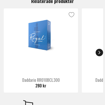
Relaterade produkter
Daddario RR010BCL300
Daddar
280 kr