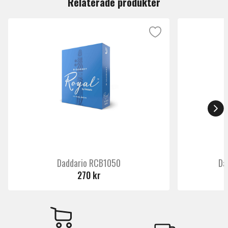
Relaterade produkter
Daddario RCB1050
Da
270 kr