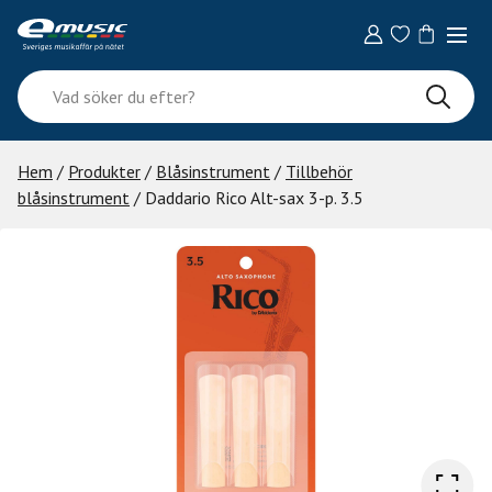
Skip
to
content
Vad
söker
du
efter?
Hem
/
Produkter
/
Blåsinstrument
/
Tillbehör
blåsinstrument
/ Daddario Rico Alt-sax 3-p. 3.5