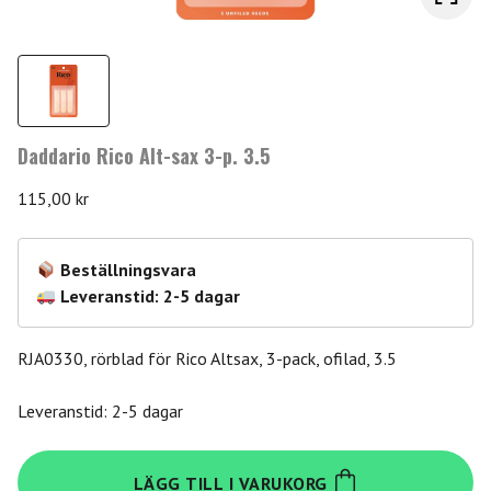
Daddario Rico Alt-sax 3-p. 3.5
115,00
kr
Beställningsvara
Leveranstid: 2-5 dagar
RJA0330, rörblad för Rico Altsax, 3-pack, ofilad, 3.5
Leveranstid: 2-5 dagar
Daddario
LÄGG TILL I VARUKORG
Rico