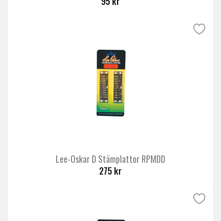
95 kr
Lee-Oskar D Stämplattor RPMDD
275 kr