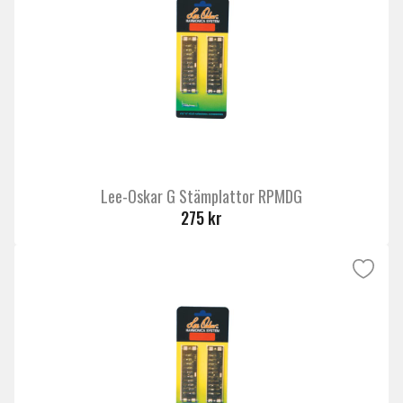
Lee-Oskar G Stämplattor RPMDG
275 kr