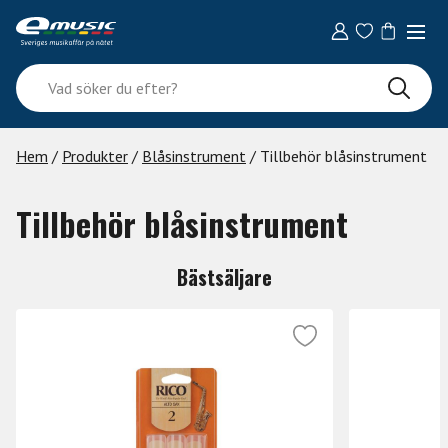
Skip
to
content
Vad
söker
du
efter?
Hem
/
Produkter
/
Blåsinstrument
/ Tillbehör blåsinstrument
Tillbehör blåsinstrument
Bästsäljare