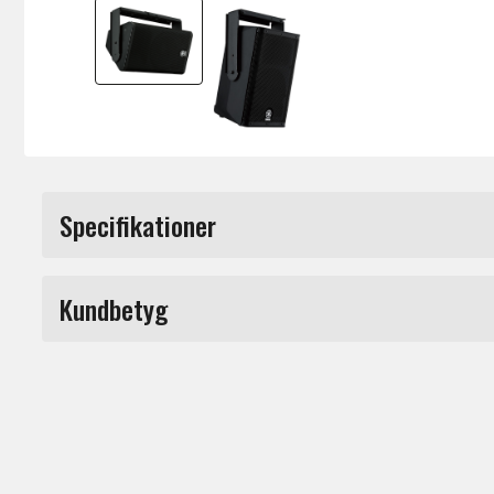
Specifikationer
Produkttyp
Kundbetyg
Märke
Du måste vara inloggad för a