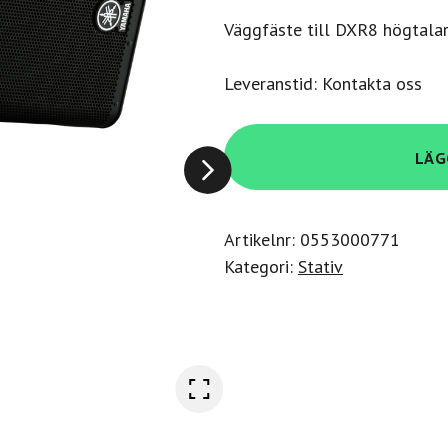
Väggfäste till DXR8 högtala
Leveranstid: Kontakta oss
Yamaha
LÄG
UBDXR8
mängd
Artikelnr:
0553000771
Kategori:
Stativ