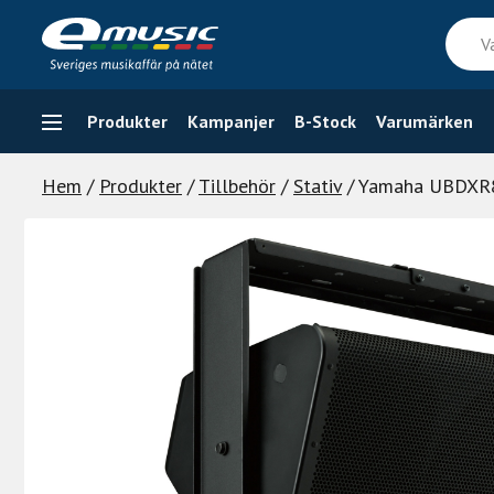
Skip
Vad
to
söker
content
du
efter
Produkter
Kampanjer
B-Stock
Varumärken
Hem
/
Produkter
/
Tillbehör
/
Stativ
/ Yamaha UBDXR