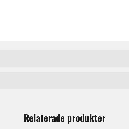
Högtalarstativ
Yamaha
tt lämna en recension.
Relaterade produkter