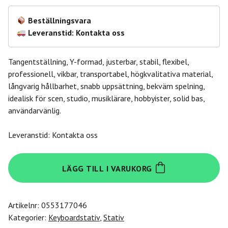
Beställningsvara
Leveranstid: Kontakta oss
Tangentställning, Y-formad, justerbar, stabil, flexibel,
professionell, vikbar, transportabel, högkvalitativa material,
långvarig hållbarhet, snabb uppsättning, bekväm spelning,
idealisk för scen, studio, musiklärare, hobbyister, solid bas,
användarvänlig.
Leveranstid: Kontakta oss
Quik
LÄGG TILL I VARUKORG
Lok
Qly
40
Artikelnr:
0553177046
Keyboard
Kategorier:
Keyboardstativ
,
Stativ
Stand