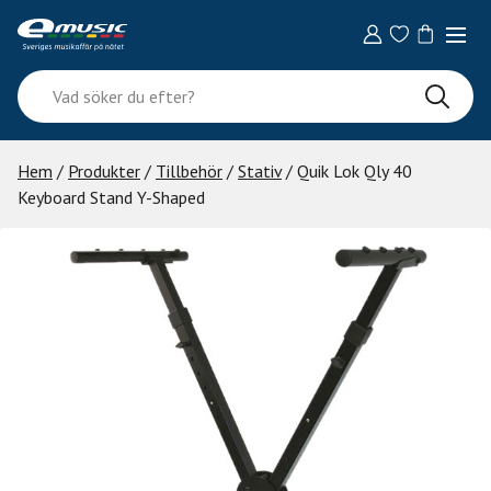
Skip
to
content
Vad
söker
du
efter?
Hem
/
Produkter
/
Tillbehör
/
Stativ
/ Quik Lok Qly 40
Keyboard Stand Y-Shaped