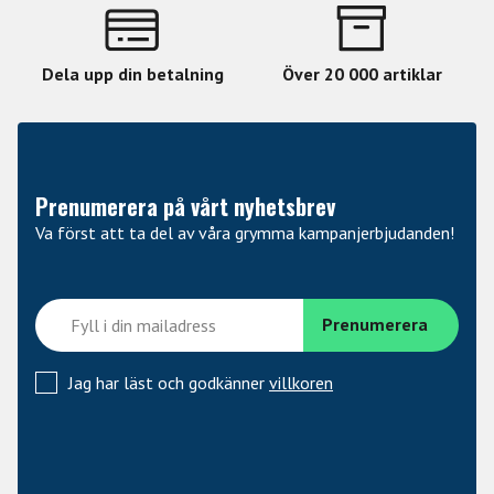
där du behöver en stabil plattform för att spela in dina
låtar.
Dela upp din betalning
Över 20 000 artiklar
Sammanfattningsvis är QL QLY 40 tangentställning Y-
formad en utmärkt investering för alla som värdesätter
kvalitet, stabilitet och användarvänlighet i sin
musikaliska utrustning. Med dess justerbara funktioner
och robusta design är den ett måste för varje musiker.
Prenumerera på vårt nyhetsbrev
Va först att ta del av våra grymma kampanjerbjudanden!
Jag har läst och godkänner
villkoren