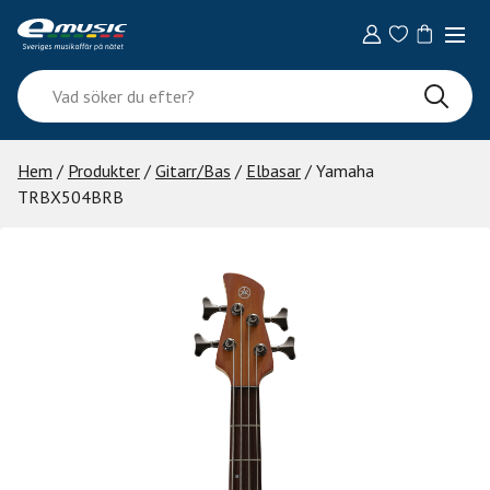
Skip
to
content
Vad
söker
du
efter?
Hem
/
Produkter
/
Gitarr/Bas
/
Elbasar
/ Yamaha
TRBX504BRB