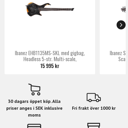
Mahogany
kropp
Märke
Yamaha
Ibanez EHB1135MS-SKL med gigbag,
Ibanez S
Headless 5-str. Multi-scale,
Scal
15 995 kr
30 dagars öppet köp. Alla
priser anges i SEK inklusive
Fri frakt över 1000 kr
moms