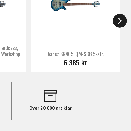
örbättrade justeringsmöjligheter för
ningar eller nedstämningar. Med
tisk.
ardcase,
s Workshop
Ibanez SR405EQM-SCB 5-str.
6 385 kr
Över 20 000 artiklar