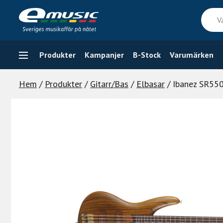
Skip
Vad
to
söker
content
du
efter
Produkter
Kampanjer
B-Stock
Varumärken
Hem
/
Produkter
/
Gitarr/Bas
/
Elbasar
/ Ibanez SR550