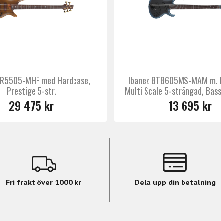
för optimal överföring av strängvibrationer och erbjuder f
kt för musiker som experimenterar med olika stränguppsätt
 Flat-finish är detta en bas som både ser och låter fantas
SR5505-MHF med Hardcase,
Ibanez BTB605MS-MAM m. h
Prestige 5-str.
Multi Scale 5-strängad, Bas
29 475 kr
13 695 kr
CH lönn/valnöt
sk mahogny
rlemor & abalone inlägg
 Fret Edge-behandling
Fri frakt över 1000 kr
Dela upp din betalning
 XL