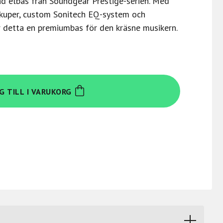
 elbas från Soundgear Prestige-serien. Med
kuper, custom Sonitech EQ-system och
 detta en premiumbas för den kräsne musikern.
G TILL I VARUKORG