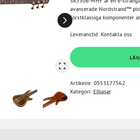
SR5506-MHF är en 6-strängad
avancerade Nordstrand™ pic
förstklassiga komponenter är
Leveranstid: Kontakta oss
Ibanez
LÄG
SR5506-
MHF
med
Artikelnr:
0553177562
Hardcase,
Kategori:
Elbasar
Prestige
6-
str.
mängd