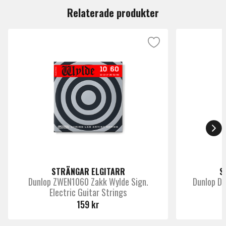
vocals, and instrumental tracks.
Relaterade produkter
STRÄNGAR ELGITARR
S
Dunlop ZWEN1060 Zakk Wylde Sign.
Dunlop DE
Electric Guitar Strings
159 kr