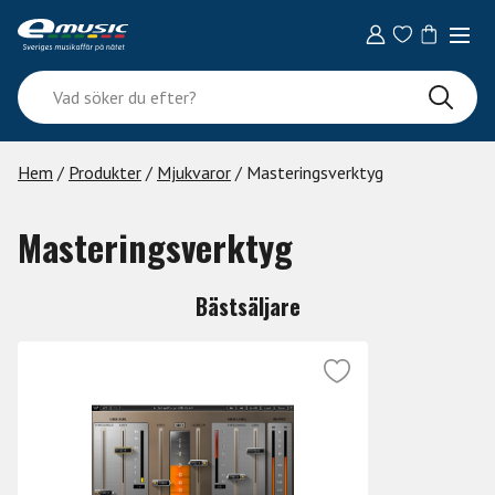
Skip
to
content
Vad
söker
du
efter?
Hem
/
Produkter
/
Mjukvaror
/ Masteringsverktyg
Masteringsverktyg
Bästsäljare