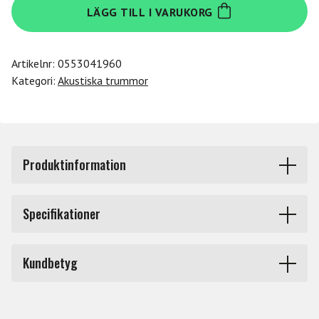
LÄGG TILL I VARUKORG
TDR-
OR
mängd
Artikelnr:
0553041960
Kategori:
Akustiska trummor
Produktinformation
Trummatta med orientaliskt utseende och gummerad
Specifikationer
undersida, 1800 mm X 2000 mm.
Märke
Tama
Kundbetyg
Du måste vara inloggad för att lämna en recension.