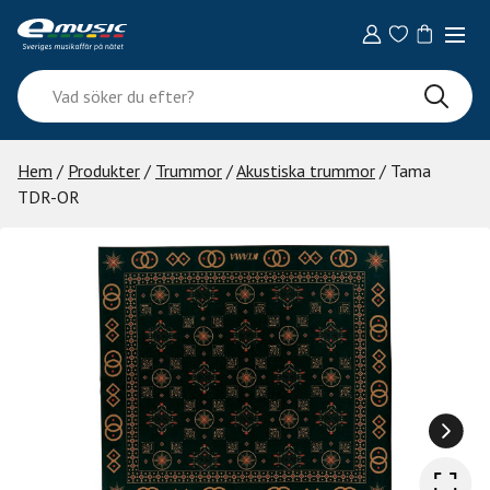
Skip
to
content
Vad
söker
du
efter?
Hem
/
Produkter
/
Trummor
/
Akustiska trummor
/ Tama
TDR-OR