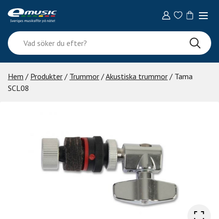
Skip
to
content
Vad
söker
du
efter?
Hem
/
Produkter
/
Trummor
/
Akustiska trummor
/ Tama
SCL08