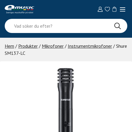
Skip
to
content
Vad
söker
du
efter?
Hem
/
Produkter
/
Mikrofoner
/
Instrumentmikrofoner
/ Shure
SM137-LC