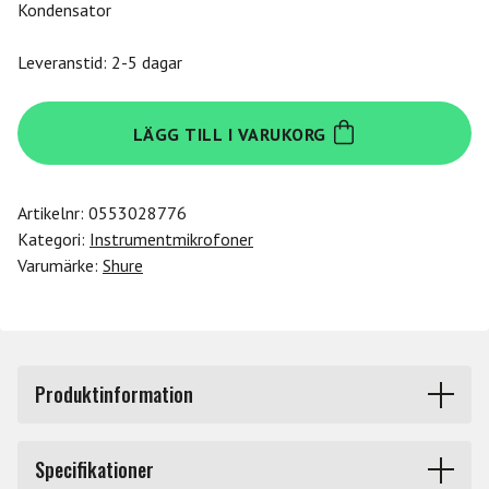
Kondensator
Leveranstid: 2-5 dagar
Shure
LÄGG TILL I VARUKORG
SM137-
LC
mängd
Artikelnr:
0553028776
Kategori:
Instrumentmikrofoner
Varumärke:
Shure
Produktinformation
SM137:an är en mångsidig kondensatormikrofon
Specifikationer
konstruerad med rak frekvensgång och har ett mycket