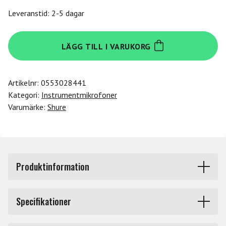
Leveranstid: 2-5 dagar
Shure
LÄGG TILL I VARUKORG
PGA98H-
TQG
mängd
Artikelnr:
0553028441
Kategori:
Instrumentmikrofoner
Varumärke:
Shure
Produktinformation
Avancerad design med det legendariska Shure soundet. I
Specifikationer
PG ALTA serien finns alltid en mikrofon för varje tillfälle
oavsett om du repar, spelar in eller spelar live. Du kan
Produkttyp
Instrumentmikrofoner