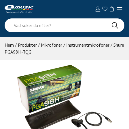
Skip
to
content
Vad
söker
du
efter?
Hem
/
Produkter
/
Mikrofoner
/
Instrumentmikrofoner
/ Shure
PGA98H-TQG