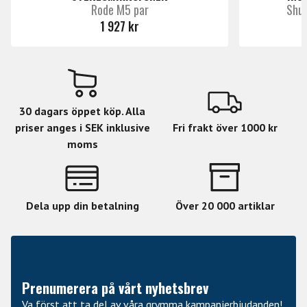
Rode M5 par
Shu
1 927 kr
30 dagars öppet köp. Alla
priser anges i SEK inklusive
Fri frakt över 1000 kr
moms
Dela upp din betalning
Över 20 000 artiklar
Prenumerera på vårt nyhetsbrev
Va först att ta del av våra grymma kampanjerbjudanden!