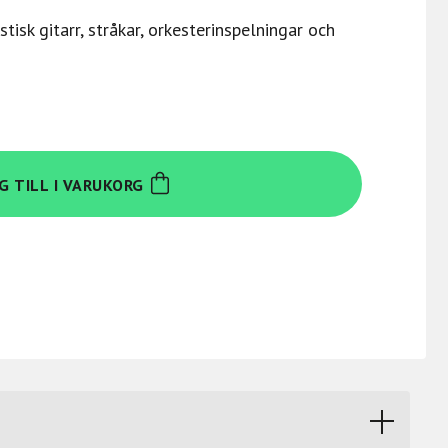
isk gitarr, stråkar, orkesterinspelningar och
G TILL I VARUKORG