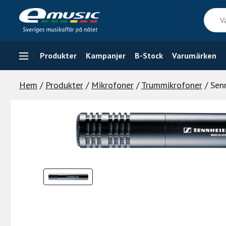
Skip
Vad
to
söker
content
du
efter
Produkter
Kampanjer
B-Stock
Varumärken
Hem
/
Produkter
/
Mikrofoner
/
Trummikrofoner
/ Sen