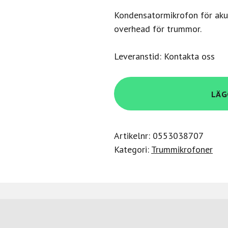
Kondensatormikrofon för akust
overhead för trummor.
Leveranstid: Kontakta oss
Sennheiser
LÄG
E
914
mängd
Artikelnr:
0553038707
Kategori:
Trummikrofoner