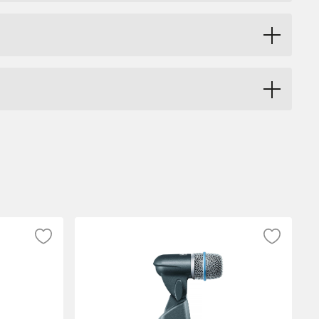
strument. Serien sätter helt enkelt en ny
ng och inspelning av bl.a. akustiska