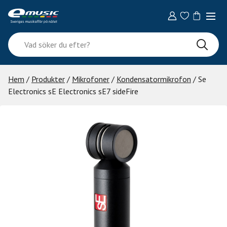
Skip
to
content
Vad
söker
du
efter?
Hem
/
Produkter
/
Mikrofoner
/
Kondensatormikrofon
/ Se
Electronics sE Electronics sE7 sideFire