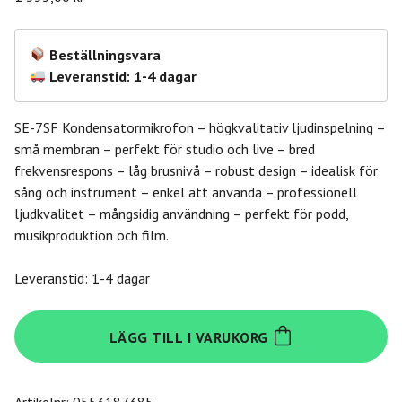
Beställningsvara
Leveranstid: 1-4 dagar
SE-7SF Kondensatormikrofon – högkvalitativ ljudinspelning –
små membran – perfekt för studio och live – bred
frekvensrespons – låg brusnivå – robust design – idealisk för
sång och instrument – enkel att använda – professionell
ljudkvalitet – mångsidig användning – perfekt för podd,
musikproduktion och film.
Leveranstid: 1-4 dagar
Se
LÄGG TILL I VARUKORG
Electronics
sE
Electronics
Artikelnr:
0553187385