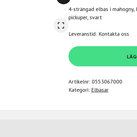
4-strängad elbas i mahogny,
pickuper, svart
Leveranstid: Kontakta oss
Schecter
LÄG
Hellraiser
Extreme-
4
Artikelnr:
0553067000
STBLS
Kategori:
Elbasar
mängd