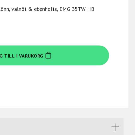
 lönn, valnöt & ebenholts, EMG 35TW HB
G TILL I VARUKORG