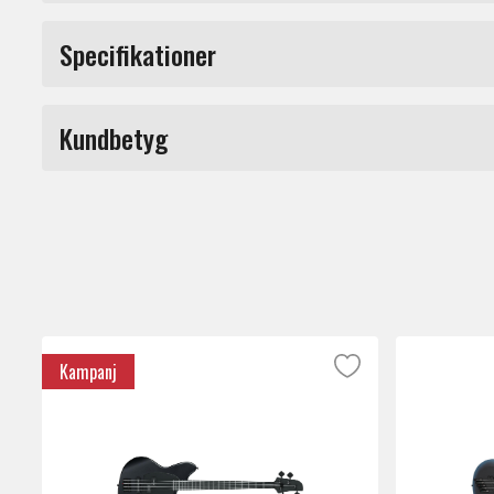
4-strängad elbas i mahogny, lönn, valnöt 
Specifikationer
Se mer information under specifikationer.
Fattning
Kundbetyg
Produkttyp
Antal band
Du måste vara inloggad för a
Kroppsform
Antal strängar
Kampanj
Material kropp
Märke