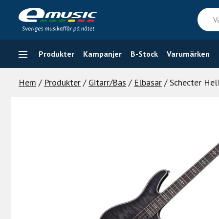
Skip
Vad
to
söker
content
du
efter
Produkter
Kampanjer
B-Stock
Varumärken
Hem
/
Produkter
/
Gitarr/Bas
/
Elbasar
/ Schecter Hel