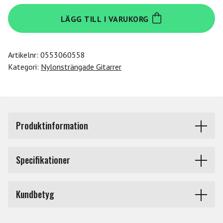
Ortega
LÄGG TILL I VARUKORG
R55BFT
mängd
Artikelnr:
0553060558
Kategori:
Nylonsträngade Gitarrer
Produktinformation
R55BFT. Ortega nylonsträngad gitarr, Solid top, Bourbon
Specifikationer
Fade. Family Series Pro.
Produkttyp
Nylonsträngade gitarrer
Ortega klassiska gitarrer kombinerar traditionell spansk
Kundbetyg
design med modern gitarrteknologi. I det stora
Antal band
19
modellprogrammet