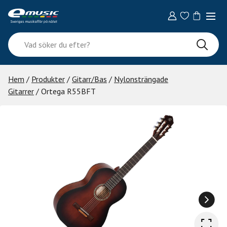
Skip
to
content
Vad
söker
du
efter?
Hem
/
Produkter
/
Gitarr/Bas
/
Nylonsträngade
Gitarrer
/ Ortega R55BFT