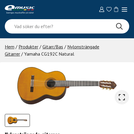
Skip
to
content
Vad
söker
du
efter?
Hem
/
Produkter
/
Gitarr/Bas
/
Nylonsträngade
Gitarrer
/ Yamaha CG192C Natural