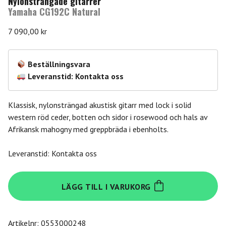
Nylonsträngade gitarrer
Yamaha CG192C Natural
7 090,00
kr
Beställningsvara
Leveranstid: Kontakta oss
Klassisk, nylonsträngad akustisk gitarr med lock i solid
western röd ceder, botten och sidor i rosewood och hals av
Afrikansk mahogny med greppbräda i ebenholts.
Leveranstid: Kontakta oss
Yamaha
LÄGG TILL I VARUKORG
CG192C
Natural
mängd
Artikelnr:
0553000248