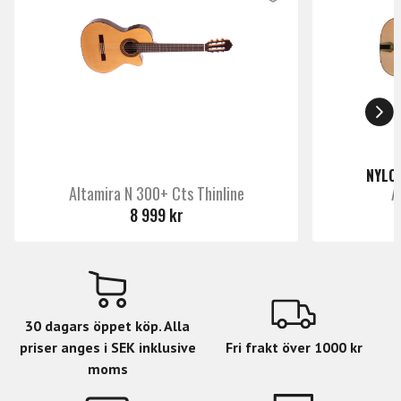
och utseendet.
Videolänk 1
https://www.youtube.com/
Specifikationer
Märke
Yamaha
Kroppstyp: Yamaha CG
Mensur: 650 mm (25 9/16")
Lock: Solid Western röd ceder
Botten och sidor: Rosewood
NYLO
Hals: Afrikansk mahogny
Altamira N 300+ Cts Thinline
A
Greppbäda: Ebenholts
8 999 kr
Stall: Urea
Kroppsbindningar: Rosewood + Woods
Ljudhålsinlägg: Rosette
Stall: Rosewood
Sadel: Urea
30 dagars öppet köp. Alla
priser anges i SEK inklusive
Fri frakt över 1000 kr
moms