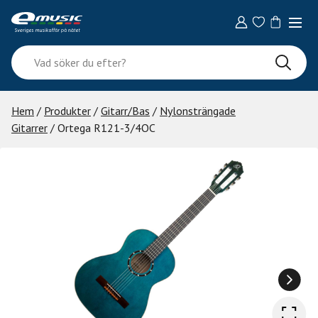
Skip
to
content
Vad
söker
du
efter?
Hem
/
Produkter
/
Gitarr/Bas
/
Nylonsträngade
Gitarrer
/ Ortega R121-3/4OC