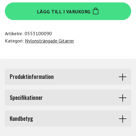
Ortega
LÄGG TILL I VARUKORG
R121-
3/4OC
mängd
Artikelnr:
0553100090
Kategori:
Nylonsträngade Gitarrer
Produktinformation
R121-3/4OC. Ortega nylonsträngad gitarr, Family Series.
Specifikationer
Gloss Ocean Blue finish.
Storlek
[p_opt_]
Ortega nylonsträngade gitarr i 3/4-storlek har en mindre
Kundbetyg
kropp och hals som lämpar sig för barn i åldersgruppen
Fattning
Höger
8-11 år eller med en kroppsstorlek från 120-150 cm. Att