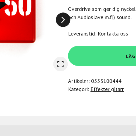
Overdrive som ger dig nyckel
och Audioslave m.fl) sound.
Leveranstid: Kontakta oss
Mxr
LÄG
TBM1
Tom
Morello
Artikelnr:
0553100444
Power
Kategori:
Effekter gitarr
50
Overdrive
mängd