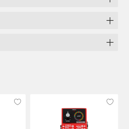
his amp setup. The MXR Power 50 Overdrive
ombo amp or a high-end custom stack.
AC adapter such as the Dunlop