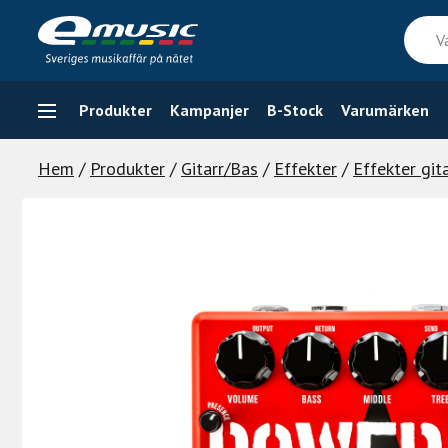
Skip
Vad
to
söker
content
du
efter
Produkter
Kampanjer
B-Stock
Varumärken
Hem
/
Produkter
/
Gitarr/Bas
/
Effekter
/
Effekter git