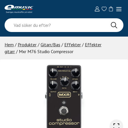
Skip
to
content
Vad
söker
du
efter?
Hem
/
Produkter
/
Gitarr/Bas
/
Effekter
/
Effekter
gitarr
/ Mxr M76 Studio Compressor