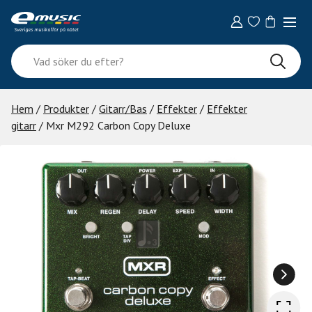
Skip
to
content
Vad
söker
du
efter?
Hem
/
Produkter
/
Gitarr/Bas
/
Effekter
/
Effekter
gitarr
/ Mxr M292 Carbon Copy Deluxe