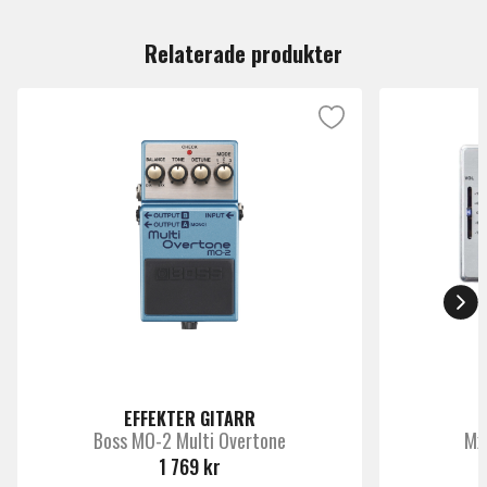
Du måste vara inloggad för att lämna en recension.
Antal Volt
9
Relaterade produkter
Märke
Mxr
EFFEKTER GITARR
Boss MO-2 Multi Overtone
Mx
1 769 kr