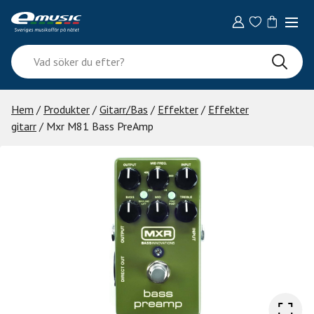
Skip
to
content
Vad
söker
du
efter?
Hem
/
Produkter
/
Gitarr/Bas
/
Effekter
/
Effekter
gitarr
/ Mxr M81 Bass PreAmp