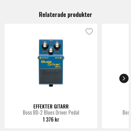
Du måste vara inloggad för att lämna en recension.
Produkttyp
Effekter gitarr
Relaterade produkter
Märke
Mxr
EFFEKTER GITARR
Boss BD-2 Blues Driver Pedal
Bos
1 376 kr