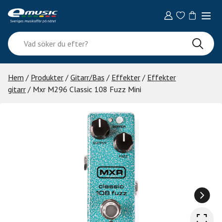
Skip
to
content
Vad
söker
du
efter?
Hem
/
Produkter
/
Gitarr/Bas
/
Effekter
/
Effekter
gitarr
/ Mxr M296 Classic 108 Fuzz Mini