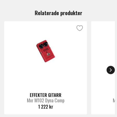
Du måste vara inloggad för att lämna en recension.
Produkttyp
Effekter gitarr
Relaterade produkter
Antal Volt
9
Märke
Mxr
EFFEKTER GITARR
Mxr M102 Dyna Comp
Mx
1 222 kr