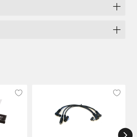
r om pedaler strömförsörjs på ett korrekt
chas mellan 9 volt och 18 volt/800mA.
e överstiger uttagets mA specifikation.