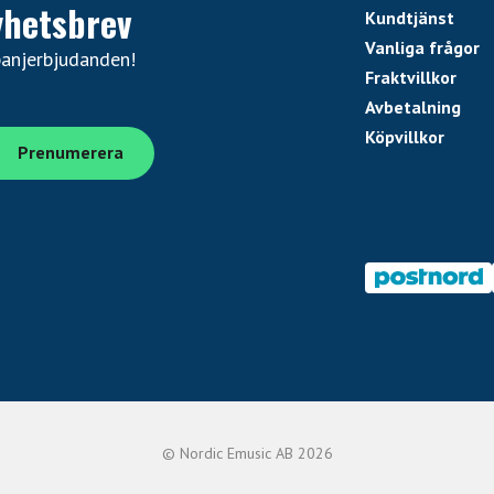
yhetsbrev
Kundtjänst
Vanliga frågor
panjerbjudanden!
Fraktvillkor
Avbetalning
Köpvillkor
© Nordic Emusic AB 2026