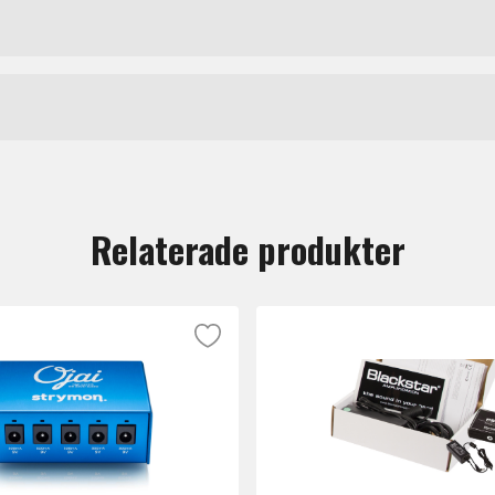
smarta finesser så som gröna LED-indikatorer som indikera
Mxr
t
a outputs ger 9 volt och 300mA, medan den femte kan swit
ett uttag till två pedaler. Se till så att pedalernas mA int
tt lämna en recension.
Relaterade produkter