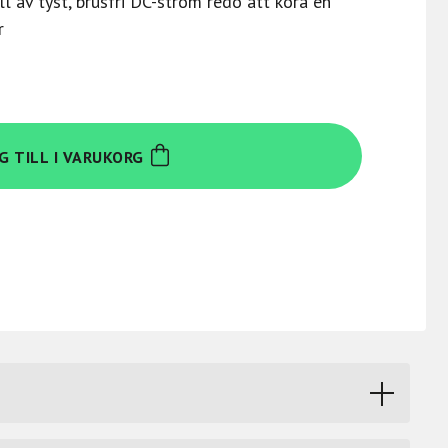
ll av tyst, brusfri DC-ström redo att köra en
r
G TILL I VARUKORG