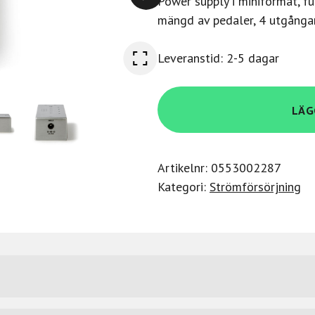
Power supply i miniformat, fu
mängd av pedaler, 4 utgånga
Leveranstid: 2-5 dagar
Mxr
LÄG
M239
Mini
ISO-
Artikelnr:
0553002287
Brick
Kategori:
Strömförsörjning
Power
Supply
mängd