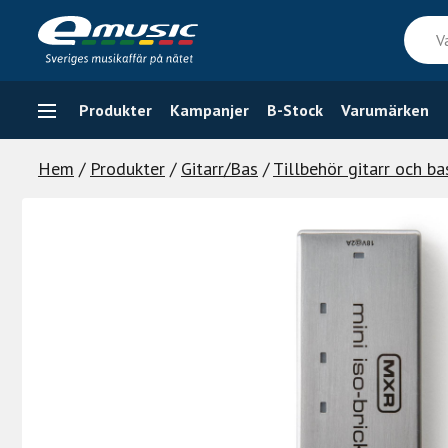
Skip
Vad
to
söker
content
du
efter
Produkter
Kampanjer
B-Stock
Varumärken
Hem
/
Produkter
/
Gitarr/Bas
/
Tillbehör gitarr och ba