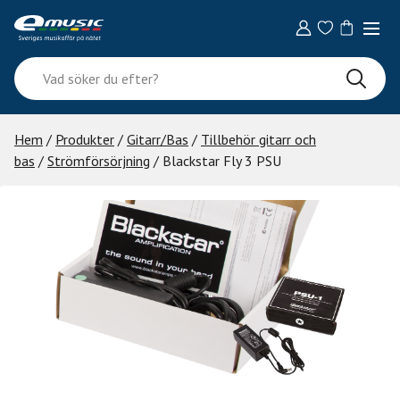
Skip
to
content
Vad
söker
du
efter?
Hem
/
Produkter
/
Gitarr/Bas
/
Tillbehör gitarr och
bas
/
Strömförsörjning
/ Blackstar Fly 3 PSU