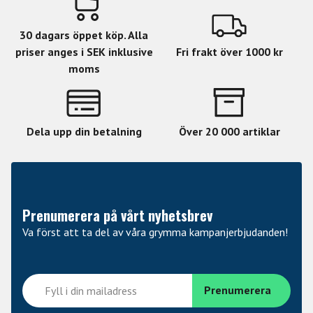
“We hope our unique and patented innovations will take
you a step closer to finding the
30 dagars öppet köp. Alla
'sound in your head'.“
priser anges i SEK inklusive
Fri frakt över 1000 kr
moms
Dela upp din betalning
Över 20 000 artiklar
Prenumerera på vårt nyhetsbrev
Va först att ta del av våra grymma kampanjerbjudanden!