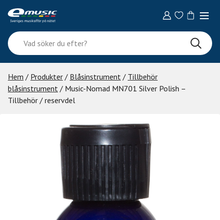
Skip
to
content
Vad
söker
du
efter?
Hem
/
Produkter
/
Blåsinstrument
/
Tillbehör
blåsinstrument
/ Music-Nomad MN701 Silver Polish –
Tillbehör / reservdel