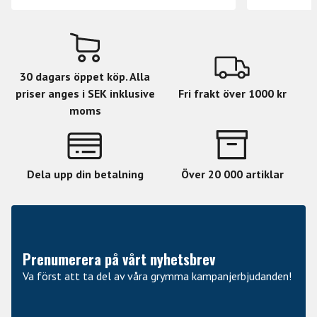
som söker en högkvalitativ ramtrumma med varm ton
och estetisk design, lämplig för både professionellt bruk
och personlig utveckling inom musik och meditation.
30 dagars öppet köp. Alla
priser anges i SEK inklusive
Fri frakt över 1000 kr
moms
Dela upp din betalning
Över 20 000 artiklar
Prenumerera på vårt nyhetsbrev
Va först att ta del av våra grymma kampanjerbjudanden!