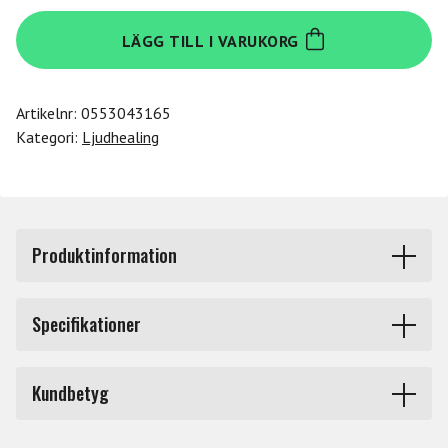
Meinl
LÄGG TILL I VARUKORG
WD18WB
mängd
Artikelnr:
0553043165
Kategori:
Ljudhealing
Produktinformation
Meinl Sonic Energy Wave Drum WD18WB är designad för
Specifikationer
att ge en djup och rik ljudupplevelse. Med en diameter på
18 tum och en träram i valnötsbrun finish kombinerar
Märke
Meinl
denna trumma traditionell estetik med modern
Kundbetyg
funktionalitet. Det syntetiska skinnet är valt för att ge
en konsekvent ton och hållbarhet, oavsett