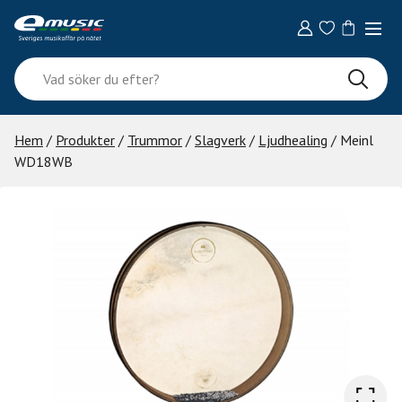
Skip
to
content
Vad
söker
du
efter?
Hem
/
Produkter
/
Trummor
/
Slagverk
/
Ljudhealing
/ Meinl
WD18WB