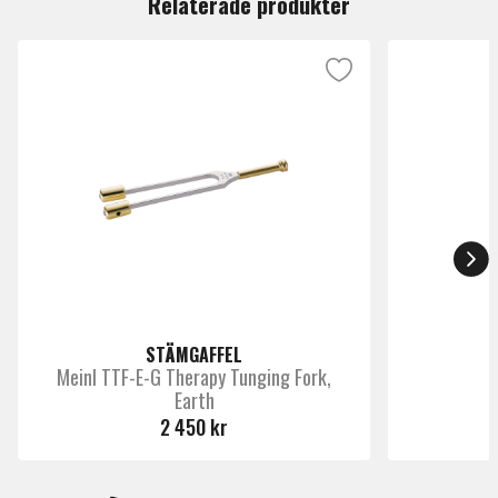
Relaterade produkter
Det består av ett träblock/klanglåda med monterade
inställda metalltoner, som spelas med tummen.
STÄMGAFFEL
Meinl TTF-E-G Therapy Tunging Fork,
Earth
2 450 kr