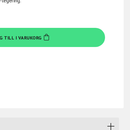
legering.
G TILL I VARUKORG