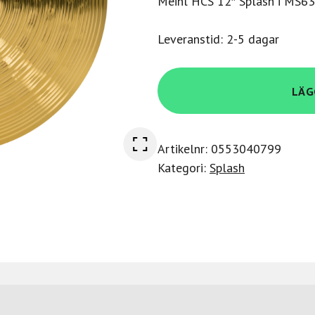
Meinl HCS 12″ Splash i MS63-
Leveranstid: 2-5 dagar
Meinl
LÄG
HCS
12"
Splash
Artikelnr:
0553040799
mängd
Kategori:
Splash