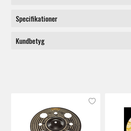
HCS tar över staffetpinnen efter Headline
Specifikationer
stabilt och kraftfullt ljud. HCS-serien pass
Märke
Hightlights
Kundbetyg
Stilar: Rock, Pop
Karaktär: Varm, Harmonisk
Du måste vara inloggad för a
Pitch: Low-Mid
Volym: Medium till Låg
Sustain: Medium till kort
Vikt: Tunn
Finish: Traditional
Material: MS63