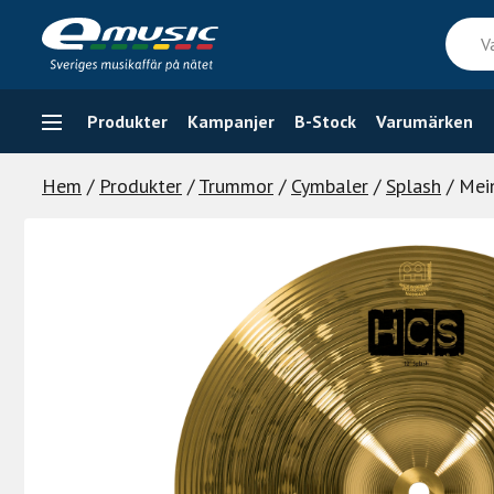
Skip
Vad
to
söker
content
du
efter
Produkter
Kampanjer
B-Stock
Varumärken
Hem
/
Produkter
/
Trummor
/
Cymbaler
/
Splash
/ Mei