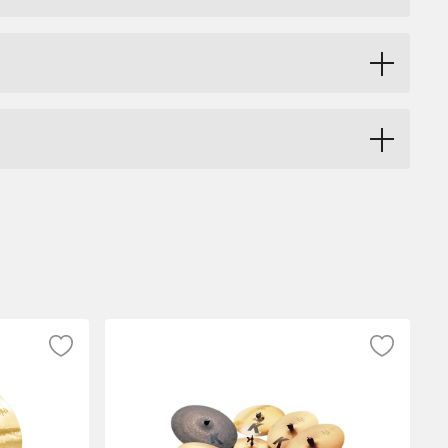
ngcymbaler i MS63-legering som har ett