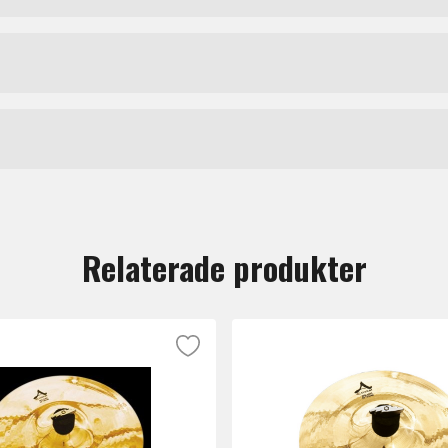
r med ett nytt utseende och ett nytt sound. Stabila mässi
ar utmärkt för trumslagare som är i början av sin karriär.
Meinl
tt lämna en recension.
Relaterade produkter