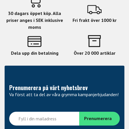
Pitch: Low-Mid
Volym: Medium
30 dagars öppet köp. Alla
Sustain: Medium till kort
priser anges i SEK inklusive
Fri frakt över 1000 kr
Vikt: Thin
moms
Finish: Dark
Material: B20
Dela upp din betalning
Över 20 000 artiklar
Prenumerera på vårt nyhetsbrev
Va först att ta del av våra grymma kampanjerbjudanden!