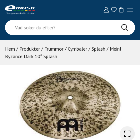
Skip
to
content
Vad
söker
du
efter?
Hem
/
Produkter
/
Trummor
/
Cymbaler
/
Splash
/ Meinl
Byzance Dark 10″ Splash