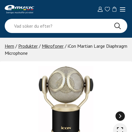
Skip
to
content
Vad
söker
du
efter?
Hem
/
Produkter
/
Mikrofoner
/ iCon Martian Large Diaphragm
Microphone