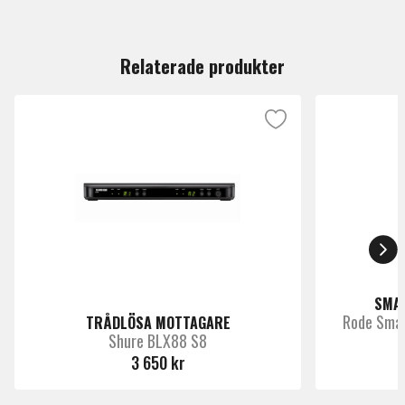
Du måste vara inloggad för att lämna en recension.
Relaterade produkter
SMA
Rode Sma
TRÅDLÖSA MOTTAGARE
Shure BLX88 S8
3 650 kr