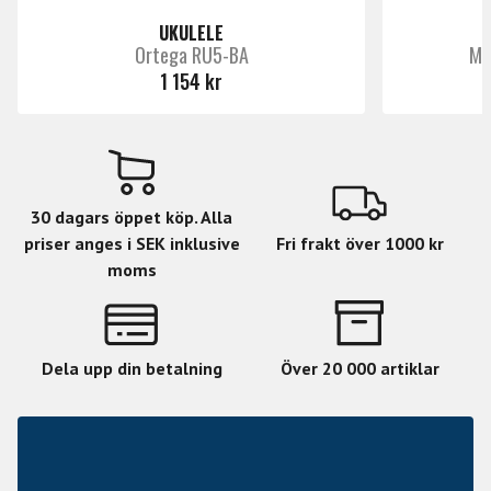
UKULELE
Ortega RU5-BA
Mo
1 154 kr
30 dagars öppet köp. Alla
priser anges i SEK inklusive
Fri frakt över 1000 kr
moms
Dela upp din betalning
Över 20 000 artiklar