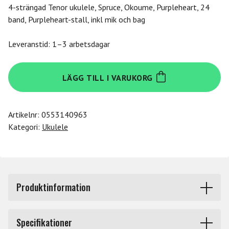
4-strängad Tenor ukulele, Spruce, Okoume, Purpleheart, 24
band, Purpleheart-stall, inkl mik och bag
Leveranstid: 1–3 arbetsdagar
Ibanez
LÄGG TILL I VARUKORG
URGT100-
SUY
mängd
Artikelnr:
0553140963
Kategori:
Ukulele
Produktinformation
URGT100-SUY Sun Yellow High Glossinkl mik och bag
Specifikationer