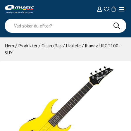
Skip
to
content
Vad
söker
du
efter?
Hem
/
Produkter
/
Gitarr/Bas
/
Ukulele
/ Ibanez URGT100-
SUY