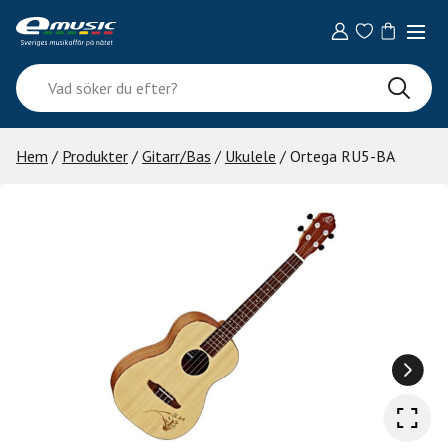
Skip
to
content
Vad
söker
du
efter?
Hem
/
Produkter
/
Gitarr/Bas
/
Ukulele
/ Ortega RU5-BA