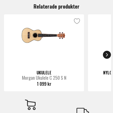
eller med Ortegas MagusUke preamp/mik-system.
Relaterade produkter
UKULELE
NYLO
Morgan Ukulele C 250 S N
1 099 kr