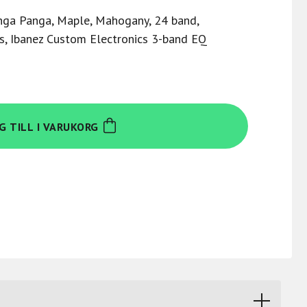
anga Panga, Maple, Mahogany, 24 band,
s, Ibanez Custom Electronics 3-band EQ
G TILL I VARUKORG