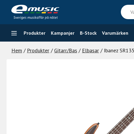
Skip
Vad
to
söker
content
du
efter
Produkter
Kampanjer
B-Stock
Varumärken
Hem
/
Produkter
/
Gitarr/Bas
/
Elbasar
/ Ibanez SR13