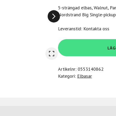
5-strängad elbas, Walnut, P
Nordstrand Big Single-pickup
Leveranstid: Kontakta oss
Ibanez
LÄG
SR1355B-
DUF
mängd
Artikelnr:
0553140862
Kategori:
Elbasar