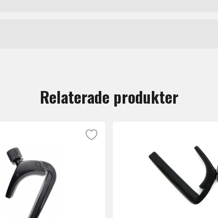
 G7th’s prisbelönta kvalité.
G7Th
tt lämna en recension.
Relaterade produkter