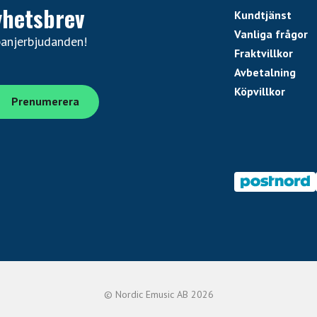
yhetsbrev
Kundtjänst
Vanliga frågor
panjerbjudanden!
Fraktvillkor
Avbetalning
Köpvillkor
© Nordic Emusic AB 2026