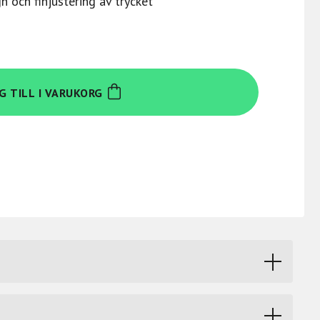
 och finjustering av trycket
G TILL I VARUKORG
h/eller hög stränghöjd. Med låg profil och