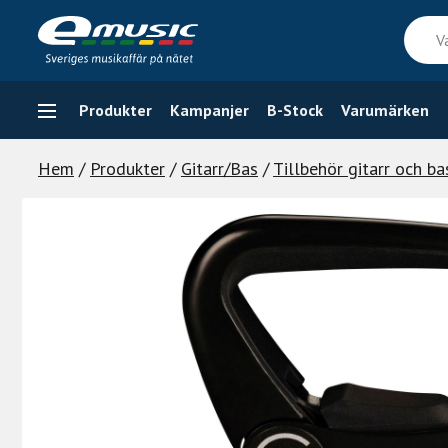
Skip
Vad
to
söker
content
du
efter
Produkter
Kampanjer
B-Stock
Varumärken
Hem
/
Produkter
/
Gitarr/Bas
/
Tillbehör gitarr och ba