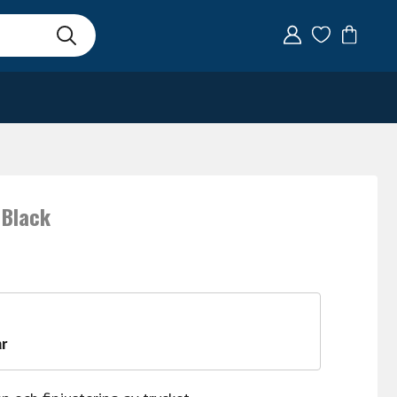
 Black
r