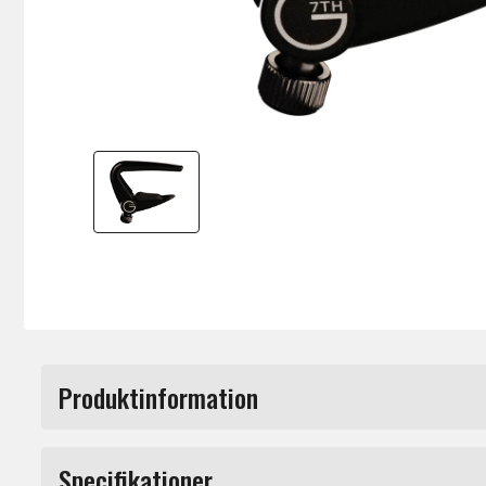
Produktinformation
Capo med quick release design och finjuster
Specifikationer