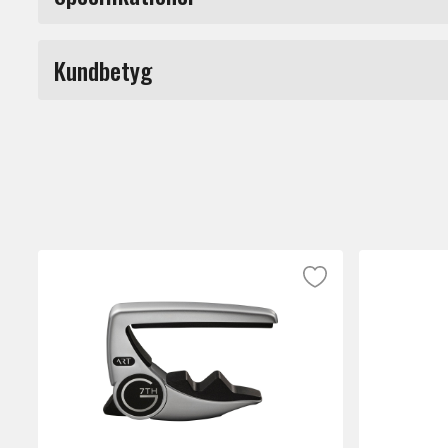
lätt vikt är detta ett förträffligt Capo med
Märke
Kundbetyg
Du måste vara inloggad för a