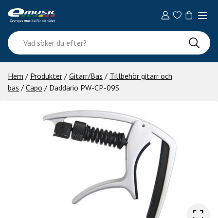
Skip
to
content
Vad
söker
du
efter?
Hem
/
Produkter
/
Gitarr/Bas
/
Tillbehör gitarr och
bas
/
Capo
/ Daddario PW-CP-09S