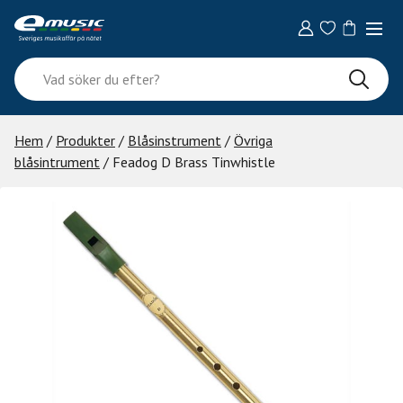
Skip
to
content
Vad
söker
du
efter?
Hem
/
Produkter
/
Blåsinstrument
/
Övriga
blåsintrument
/ Feadog D Brass Tinwhistle