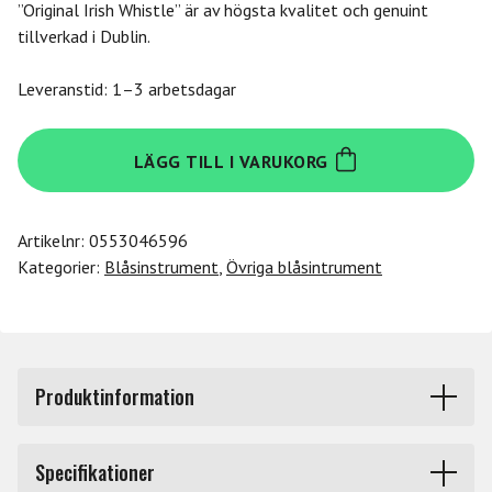
”Original Irish Whistle” är av högsta kvalitet och genuint
tillverkad i Dublin.
Leveranstid: 1–3 arbetsdagar
Feadog
LÄGG TILL I VARUKORG
D
Brass
Tinwhistle
Artikelnr:
0553046596
mängd
Kategorier:
Blåsinstrument
,
Övriga blåsintrument
Produktinformation
Denna standardmodell är tillverkad i mässing och ett
Specifikationer
utmärkt instrument att börja spela på. Tonart D.