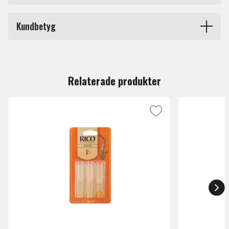
Kommer hygieniskt förseglad.
Produkttyp
Övriga blåsintrument
Kundbetyg
Märke
Feadog
Du måste vara inloggad för att lämna en recension.
Relaterade produkter