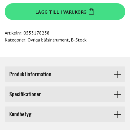
Meinl
LÄGG TILL I VARUKORG
PROFDDG1-
BK
D-
Artikelnr:
0553178238
tone
Kategorier:
Övriga blåsintrument
,
B-Stock
Didgeridoo
57
tum
Black
B
Produktinformation
mängd
----------------------------------------------------------------
Specifikationer
---------------
Returexemplar. Öppnat embalage. I nyskick.
Märke
Meinl
----------------------------------------------------------------
Kundbetyg
---------------