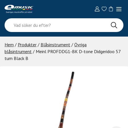
Skip
to
content
Vad
söker
du
efter?
Hem
/
Produkter
/
Blåsinstrument
/
Övriga
blåsintrument
/ Meinl PROFDDG1-BK D-tone Didgeridoo 57
tum Black B