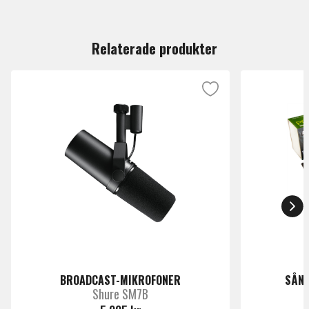
Du måste vara inloggad för att lämna en recension.
Relaterade produkter
BROADCAST-MIKROFONER
SÅNG
Shure SM7B