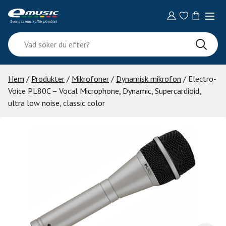
Skip
to
content
Vad
söker
du
efter?
Hem
/
Produkter
/
Mikrofoner
/
Dynamisk mikrofon
/ Electro-
Voice PL80C – Vocal Microphone, Dynamic, Supercardioid,
ultra low noise, classic color