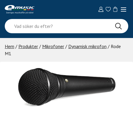
Skip
to
content
Vad
söker
du
efter?
Hem
/
Produkter
/
Mikrofoner
/
Dynamisk mikrofon
/ Rode
M1