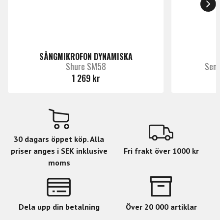
- Opfangelsesmønster: Kidney
- Impedans (utgång): 320
- Känslighet: -56 dB + / - 2 dB re 1V/Pa (1.6mV @ 94dB)
@ 1kHz
SÅNGMIKROFON DYNAMISKA
Shure SM58
Senn
1 269 kr
30 dagars öppet köp. Alla
priser anges i SEK inklusive
Fri frakt över 1000 kr
moms
Dela upp din betalning
Över 20 000 artiklar