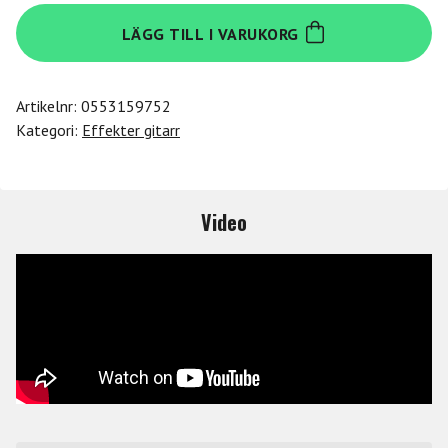
Electro
LÄGG TILL I VARUKORG
Harmonix
Pico
Rerun
Artikelnr:
0553159752
mängd
Kategori:
Effekter gitarr
Video