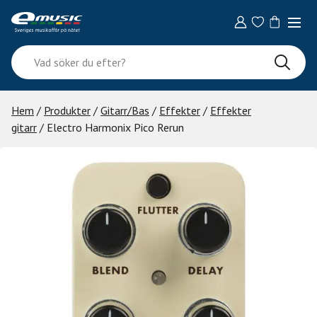
Skip
to
content
Vad
söker
du
efter?
Hem
/
Produkter
/
Gitarr/Bas
/
Effekter
/
Effekter
gitarr
/ Electro Harmonix Pico Rerun