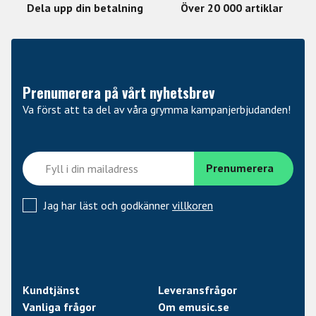
SAT justerar mängden mättnad och distorsion
Dela upp din betalning
Över 20 000 artiklar
FDBK justerar antalet repetitioner, från 1 repetition
till oändligt
FLUTTER 3 olika lägen av modulation
Tap Tempo-funktion
Prenumerera på vårt nyhetsbrev
Tail-funktion som låter delayet klinga vidare även
när pedalens bypass-läge aktiveras
Va först att ta del av våra grymma kampanjerbjudanden!
Strömförsörjning ingår
Jag har läst och godkänner
villkoren
Kundtjänst
Leveransfrågor
Vanliga frågor
Om emusic.se