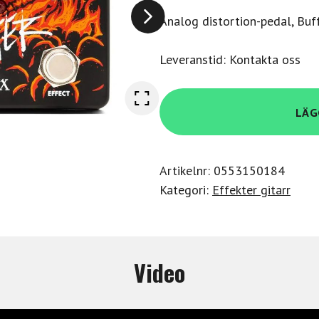
Analog distortion-pedal, Buf
Leveranstid: Kontakta oss
Electro
LÄG
Harmonix
Hell
Melter
Artikelnr:
0553150184
mängd
Kategori:
Effekter gitarr
Video