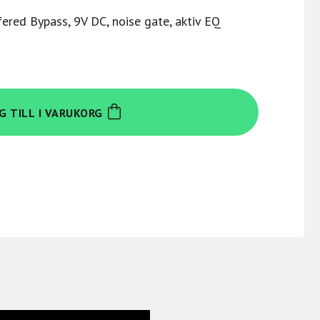
fered Bypass, 9V DC, noise gate, aktiv EQ
G TILL I VARUKORG