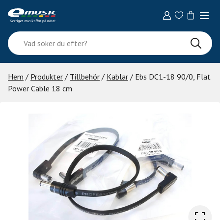
Skip
to
content
Vad
söker
du
efter?
Hem
/
Produkter
/
Tillbehör
/
Kablar
/ Ebs DC1-18 90/0, Flat
Power Cable 18 cm