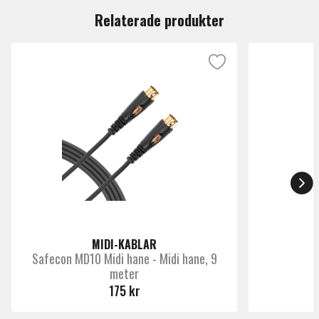
Relaterade produkter
MIDI-KABLAR
Safecon MD10 Midi hane - Midi hane, 9
meter
R
175 kr